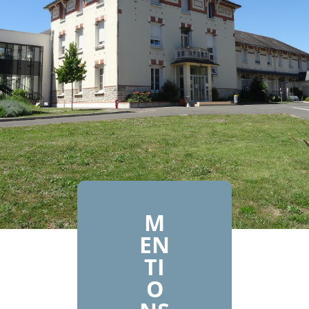
M
EN
TI
O