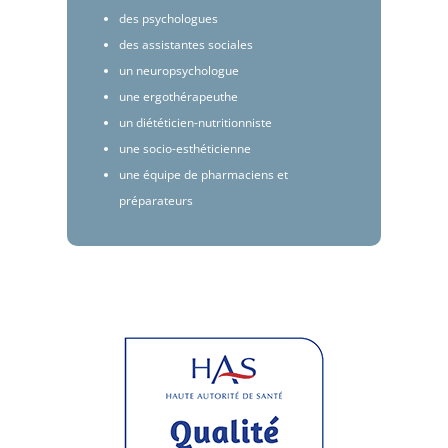
des psychologues
des assistantes sociales
un neuropsychologue
une ergothérapeuthe
un diététicien-nutritionniste
une socio-esthéticienne
une équipe de pharmaciens et
préparateurs